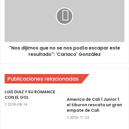
que
no
se
nos
podía
escapar
este
"Nos dijimos que no se nos podía escapar este
resultado":
'Cariaco'
resultado": 'Cariaco' González
González
Publicaciones relacionadas
LUIS DIAZ Y SU ROMANCE
CON EL GOL
America de Cali 1 Junior 1:
el tiburon rescata un gran
2018-08-14
empate de Cali
2025-11-23