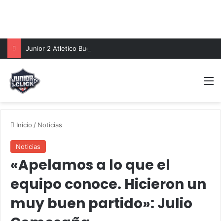
Junior 2 Atletico Bucaramanga 0: el tiburon cazo al leopardo y trepo en la tabla de posiciones
reading data...
M
Inicio
/
Noticias
Noticias
«Apelamos a lo que el
equipo conoce. Hicieron un
muy buen partido»: Julio