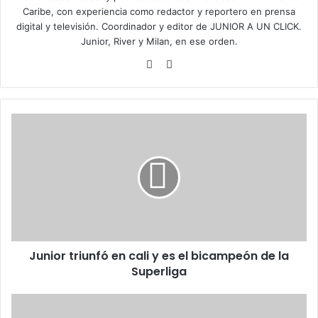
Caribe, con experiencia como redactor y reportero en prensa
digital y televisión. Coordinador y editor de JUNIOR A UN CLICK.
Junior, River y Milan, en ese orden.
Facebook
X
Junior
triunfó
en
cali
y
es
el
bicampeón
de
Junior triunfó en cali y es el bicampeón de la
la
Superliga
Superliga
"Nos
dijimos