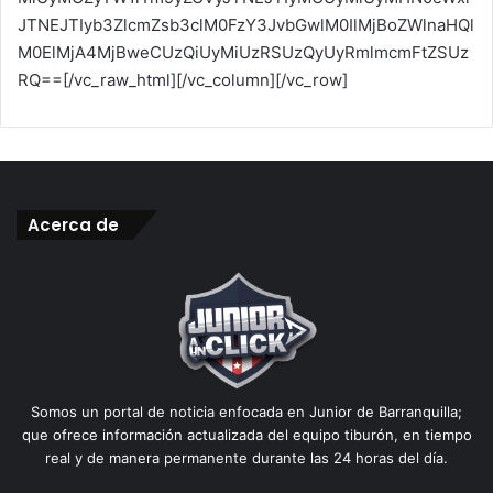
JTNEJTIyb3ZlcmZsb3clM0FzY3JvbGwlM0IlMjBoZWlnaHQl
M0ElMjA4MjBweCUzQiUyMiUzRSUzQyUyRmlmcmFtZSUz
RQ==[/vc_raw_html][/vc_column][/vc_row]
Acerca de
Somos un portal de noticia enfocada en Junior de Barranquilla;
que ofrece información actualizada del equipo tiburón, en tiempo
real y de manera permanente durante las 24 horas del día.