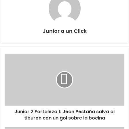
Junior a un Click
Junior
2
Fortaleza
1:
Jean
Pestaña
salva
al
tiburon
Junior 2 Fortaleza 1: Jean Pestaña salva al
con
un
tiburon con un gol sobre la bocina
gol