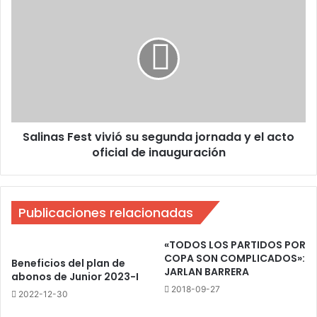
sobre
Salinas
la
Fest
bocina
vivió
su
segunda
jornada
y
el
acto
Salinas Fest vivió su segunda jornada y el acto
oficial
de
oficial de inauguración
inauguración
Publicaciones relacionadas
«TODOS LOS PARTIDOS POR
COPA SON COMPLICADOS»:
Beneficios del plan de
JARLAN BARRERA
abonos de Junior 2023-I
2018-09-27
2022-12-30